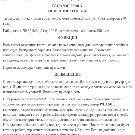
ВАПАЗОН F 800 A
ОПИСАНИЕ ПАНЕЛИ
Таймер, датчик контроля воды, колба, металлический корпус. Угол поворота 270
град.
Габариты :
78х32,5х34,5 см, 220 В потребляемая мощность 800 ватт
ФУНКЦИИ
Размягчает отмершие клетки кожи с целью очищения для последующих лечебных
процедур. Раскрывает поры для более глубокого очищения. Оказывает
стимулирующий эффект: улучшает кровообращение, раскрывает поры, размягчает
камедоны, повышает тургор и гидратацию тканей, стерилизует кожу озоном.
Паровая процедура и стерилизация кожи.
ПРИМЕНЕНИЕ
Снимите крышечку в верхней части корпуса и залейте чистую воду в резервуар для
воды. Индикатор уровня воды должен находиться между отметками максимального
и минимального уровней. Включите прибор в сеть.
Поворотом регулятора VAPOR по часовой стрелке включите рабочий режим и
установите требуемое время процедуры – загорится индикатор
P/LAMP
,
включится нагревательный элемент, примерно через 6 минут пар начнет поступать
из сопла - аппарат готов к работе. Если во время процедуры уровень воды в колбе
опустится ниже критического, термодатчик отключит питание автоматически.
Немедленно добавьте в колбу воды до верхнего уровня. После этого аппарат будет
готов к работе, пар начнет поступать в течение 1-3 минут. Если не добавить воду
своевременно, термодатчик может выйти из строя.