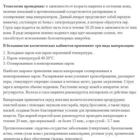
Технология проведения:
в зависимости от возраста пациента и состояния кожи,
наличия показаний и противопоказаний осуществляется распаривание и
озонирование лица вапоризатором. Данный аппарат представляет собой паровую
ванночку, состоящую из бачка с электроподогревом, в котором образуется пар.
Струя пара подается на любую часть тела в течение 10-20 мин в зависимости от типа
кожи. В ряде аппаратов помимо водяного пара идет насыщение озоном, что
способствует исчезновению болезнетворных микробов.
В большинстве косметических кабинетов применяют три вида вапоризации:
1. Холодным паром или паром переменной температуры.
2. Паром температурой 40-50°С.
3. Озонированным и ионизированным паром.
Наиболее широкое применение нашла вапоризация озонированным и
ионизированным паром. Распаривание кожи усиливает кровообращение, расширяет
поры, стимулирует секрецию сальных и потовых желез, удаляя загрязнения. Струя
пара в аппаратах обычно подвижна. Расстояние между кожей и аппаратом легко
регулируется. Волосы и глаза пациента рекомендуется изолировать от действия пара.
Вапоризация применяется перед многими косметологическими процедурами:
очисткой кожи с помощью эмульсии или скраба, перед броссажем, а также перед
маской, создавая более благоприятные условия для проникновения питательных
веществ. При жирной пористой коже рекомендуется проводить вапоризацию в
течение 20 мин., при нормальной - не более 15 мин., а при сухой - 5-7 мин.
Противопоказания: сердечно-сосудистые заболевания (гипертония), бронхиальная
астма, очень сухая кожа с расширенными капиллярами, розовые угри, хронические
дерматозы в фазу обострения (экзема, демодекоз).