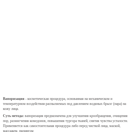
Вапоризация
- косметическая процедура, основанная на механическом и
температурном воздействии распыляемых под давлением водяных брызг (пара) на
кожу лица.
Суть метода:
вапоризация предназначена для улучшения крообращения, очищения
пор, размягчения комедонов, повышения тургора тканей, снятия чувства усталости.
Применяется как самостоятельная процедура либо перед чисткой лица, маской,
массажем, пилингом