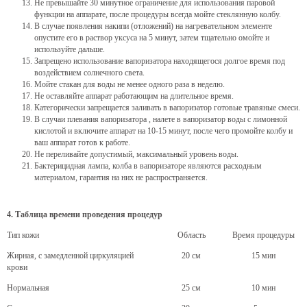
Не превышайте 30 минутное ограничение для использования паровой
функции на аппарате, после процедуры всегда мойте стеклянную колбу.
В случае появления накипи (отложений) на нагревательном элементе
опустите его в раствор уксуса на 5 минут, затем тщательно омойте и
используйте дальше.
Запрещено использование вапоризатора находящегося долгое время под
воздействием солнечного света.
Мойте стакан для воды не менее одного раза в неделю.
Не оставляйте аппарат работающим на длительное время.
Категорически запрещается заливать в вапоризатор готовые травяные смеси.
В случаи плевания вапоризатора , налете в вапоризатор воды с лимонной
кислотой и включите аппарат на 10-15 минут, после чего промойте колбу и
ваш аппарат готов к работе.
Не переливайте допустимый, максимальный уровень воды.
Бактерицидная лампа, колба в вапоризаторе являются расходным
материалом, гарантия на них не распространяется.
4. Таблица времени проведения процедур
Тип кожи
Область
Время процедуры
Жирная, с замедленной циркуляцией
20 см
15 мин
крови
Нормальная
25 см
10 мин