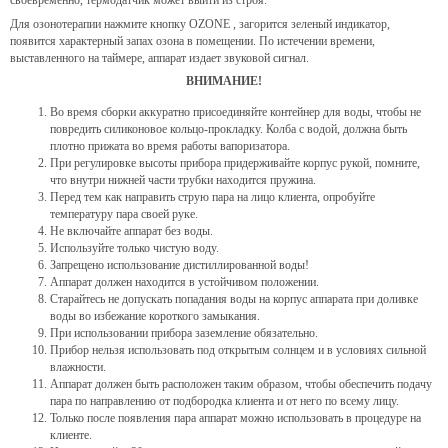
Для озонотерапии нажмите кнопку OZONE , загорится зеленый индикатор,
появится характерный запах озона в помещении. По истечении времени,
выставленного на таймере, аппарат издает звуковой сигнал.
ВНИМАНИЕ!
Во время сборки аккуратно присоединяйте контейнер для воды, чтобы не
повредить силиконовое кольцо-прокладку. Колба с водой, должна быть
плотно прижата во время работы вапоризатора.
При регулировке высоты прибора придерживайте корпус рукой, помните,
что внутри нижней части трубки находится пружина.
Перед тем как направить струю пара на лицо клиента, опробуйте
температуру пара своей руке.
Не включайте аппарат без воды.
Используйте только чистую воду.
Запрещено использование дистиллированной воды!
Аппарат должен находится в устойчивом положении.
Старайтесь не допускать попадания воды на корпус аппарата при доливке
воды во избежание короткого замыкания.
При использовании прибора заземление обязательно.
Прибор нельзя использовать под открытым солнцем и в условиях сильной
влажности.
Аппарат должен быть расположен таким образом, чтобы обеспечить подачу
пара по направлению от подбородка клиента и от него по всему лицу.
Только после появления пара аппарат можно использовать в процедуре на
клиенте.