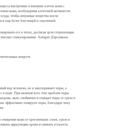
роцесса внутренних и внешних клеток кожи с
окон кожи, возбуждения клеточной активности,
 сосуда, чтобы ненужные вещества могли
тся еще более блестящей и эластичной.
мировать его в тепло, достигая цели стерилизации.
гическое стимулирование. Аппарат Д'арсонваль
 питательных веществ
шний вид человека, но и закупоривают поры, а
сс в коже. При наличии всех этих проблем поры
омедоны, акне, гнойнички и очищает поры от грязи и
орые эффективно тонируют поры, благодаря чему
жу.
 очищении кожи от ороговевших слоев, грязи и
иливать циркуляцию крови и снимать усталость.