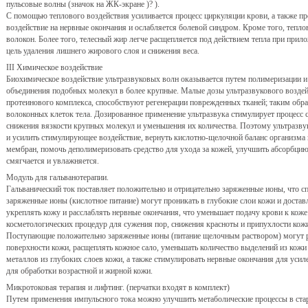
пульсовые волны (значок на ЖК-экране )? ).
С помощью теплового воздействия усиливается процесс циркуляции крови, а также п
воздействие на нервные окончания и ослабляется болевой синдром. Кроме того, тепл
волокон. Более того, телесный жир легче расщепляется под действием тепла при прил
цель удаления лишнего жирового слоя и снижения веса.
III Химическое воздействие
Биохимическое воздействие ультразвуковых волн оказывается путем полимеризации и
объединения подобных молекул в более крупные. Малые дозы ультразвукового воздей
протеинового комплекса, способствуют регенерации поврежденных тканей; таким обра
волоконных клеток тела. Дозированное применение ультразвука стимулирует процесс с
снижения вязкости крупных молекул и уменьшения их количества. Поэтому ультразв
и усилить стимулирующее воздействие, вернуть кислотно-щелочной баланс организма
мембран, помочь деполимеризовать средство для ухода за кожей, улучшить абсорбцию
смягчается и увлажняется.
Модуль для гальванотерапии.
Гальванический ток поставляет положительно и отрицательно заряженные ионы, что с
заряженные ионы (кислотное питание) могут проникать в глубокие слои кожи и доста
укреплять кожу и расслаблять нервные окончания, что уменьшает подачу крови к коже
косметологических процедур для сужения пор, снижения красноты и припухлости кож
Поступающие положительно заряженные ионы (питание щелочным раствором) могут р
поверхности кожи, расщеплять кожное сало, уменьшать количество выделений из кожи
металлов из глубоких слоев кожи, а также стимулировать нервные окончания для уси
для обработки возрастной и жирной кожи.
Микротоковая терапия и лифтинг. (перчатки входят в комплект)
Путем применения импульсного тока можно улучшить метаболические процессы в стар