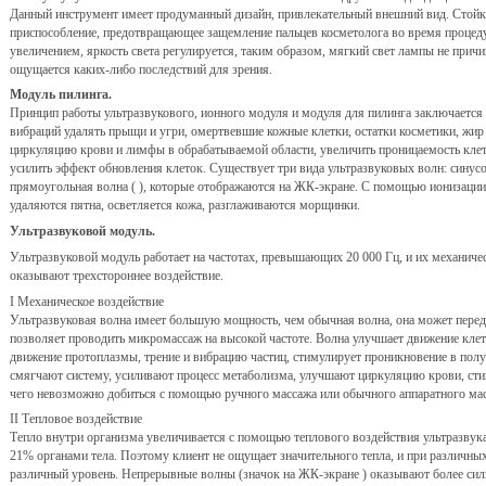
Данный инструмент имеет продуманный дизайн, привлекательный внешний вид. Стойк
приспособление, предотвращающее защемление пальцев косметолога во время процед
увеличением, яркость света регулируется, таким образом, мягкий свет лампы не причи
ощущается каких-либо последствий для зрения.
Модуль пилинга.
Принцип работы ультразвукового, ионного модуля и модуля для пилинга заключается
вибраций удалять прыщи и угри, омертвевшие кожные клетки, остатки косметики, жир
циркуляцию крови и лимфы в обрабатываемой области, увеличить проницаемость клет
усилить эффект обновления клеток. Существует три вида ультразвуковых волн: синусои
прямоугольная волна ( ), которые отображаются на ЖК-экране. С помощью ионизации
удаляются пятна, осветляется кожа, разглаживаются морщинки.
Ультразвуковой модуль.
Ультразвуковой модуль работает на частотах, превышающих 20 000 Гц, и их механич
оказывают трехстороннее воздействие.
I Механическое воздействие
Ультразвуковая волна имеет большую мощность, чем обычная волна, она может переда
позволяет проводить микромассаж на высокой частоте. Волна улучшает движение клето
движение протоплазмы, трение и вибрацию частиц, стимулирует проникновение в по
смягчают систему, усиливают процесс метаболизма, улучшают циркуляцию крови, с
чего невозможно добиться с помощью ручного массажа или обычного аппаратного ма
II Тепловое воздействие
Тепло внутри организма увеличивается с помощью теплового воздействия ультразвука
21% органами тела. Поэтому клиент не ощущает значительного тепла, и при различны
различный уровень. Непрерывные волны (значок на ЖК-экране ) оказывают более сил