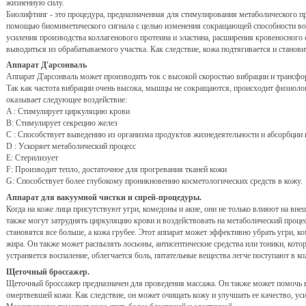
жизненную силу.
Биолифтинг - это процедура, предназначенная для стимулирования метаболического п
помощью биомиметического сигнала с целью изменения сокращающей способности вол
усиления производства коллагенового протеина и эластина, расширения кровеносного
выводиться из обрабатываемого участка. Как следствие, кожа подтягивается и станови
Аппарат Д'арсонваль
Аппарат Д'арсонваль может производить ток с высокой скоростью вибрации и трансфор
Так как частота вибрации очень высока, мышцы не сокращаются, происходит физиоло
оказывает следующее воздействие:
A : Стимулирует циркуляцию крови
B: Стимулирует секрецию желез
C : Способствует выведению из организма продуктов жизнедеятельности и абсорбции
D : Ускоряет метаболический процесс
E: Стерилизует
F: Производит тепло, достаточное для прогревания тканей кожи
G: Способствует более глубокому проникновению косметологических средств в кожу.
Аппарат для вакуумной чистки и спрей-процедуры.
Когда на коже лица присутствуют угри, комедоны и акне, они не только влияют на вне
также могут затруднять циркуляцию крови и воздействовать на метаболический проце
становятся все больше, а кожа грубее. Этот аппарат может эффективно убрать угри, к
жира. Он также может распылять лосьоны, антисептические средства или тоники, кот
устраняется воспаление, облегчается боль, питательные вещества легче поступают в ко
Щеточный броссажер.
Щеточный броссажер предназначен для проведения массажа. Он также может помочь в
омертвевшей кожи. Как следствие, он может очищать кожу и улучшать ее качество, ус