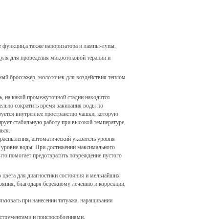
е функции,а также вапоризатора и лампы-лупы.
одуля для проведения микротоковой терапии и
чный броссажер, молоточек для воздействия теплом
, на какой промежуточной стадии находится
тельно сократить время закипания воды по
зуется внутреннее пространство чашки, которую
тирует стабильную работу при высокой температуре,
ься.
 распыления, автоматический указатель уровня
 уровне воды. При достижении максимального
 что помогает предотвратить повреждение пустого
 цвета для диагностики состояния и мельчайших
ояния, благодаря бережному лечению и коррекции,
ьзовать при нанесении татуажа, наращивании
струментами и приспособлениями.