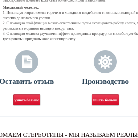
Массирование помогает коже стать более блестящей и эластичной.
Массажный молоток.
1. Используя теорию смены горячего и холодного воздействия с помощью холодной
энергию до желаемого уровня.
2. С помощью этой функции можно естественным путем активировать работу клеток, у
разглаживать морщины на лице и вокруг глаз.
3. С помощью молотка улучшается эффект проведенных процедур, он способствует б
тренировать и придавать коже жизненную силу.
Оставить отзыв
Производство
узнать больше
узнать больше
ОМАЕМ СТЕРЕОТИПЫ - МЫ НАЗЫВАЕМ РЕАЛЬ