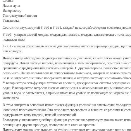
Стойка
Лампа-лупа
Вапоризатор
Ультразвуковой пилинг
Гальваника
Состоит из двух модулей F-330 и F-331, каждый из который содержит соответсвующи
F-330 - ультразвуковой модуль, модуль для пилинга, модуль гальванического тока, м
подтяжки кожи
F-331 - аппарат Д'арсонваль, аппарат для вакуумной чистки и спрей-процедуры, щето
или холодом.
Вапоризатор
оборудован жидкокристаллическим дисплеем; клиент легко может узнать
процедура. Новая система нагрева, примененная в этом вапоризаторе, помогает значи
сравнению с традиционными системами нагрева. С другой стороны, полностью исполь
легко мыть. Чашка изготовлена из теплостойкого материала, который не только гаран
но и не нагревает внешнюю поверхность чашки, о которую поэтому невозможно обжеч
У вапоризатора есть функции установки времени, трехуровневая система регулировки
воды. В вапоризатор встроена система оповещения о максимальном или минимальном
уровня вода не распыляется, а при минимальном уровне не происходит ее нагревание,
контейнера.
В этом аппарате в основном используется функция увеличения лампы-лупы холодного
изменений поверхности кожи. Это позволяет своевременно выявить ее различные сост
поддерживать кожу гладкой, нежной и эластичной
Благодаря уникальному дизайну и функции увеличения лампу-лупу можно также испол
ресниц и для других процедур, проводимых в салонах красоты.
Лампу-лупу
можно использовать со стойкой-штативом или другими подходящими ин