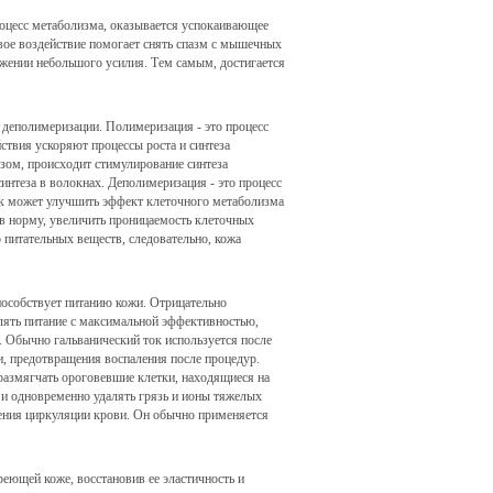
роцесс метаболизма, оказывается успокаивающее
овое воздействие помогает снять спазм с мышечных
ожении небольшого усилия. Тем самым, достигается
 деполимеризации. Полимеризация - это процесс
ствия ускоряют процессы роста и синтеза
зом, происходит стимулирование синтеза
интеза в волокнах. Деполимеризация - это процесс
ук может улучшить эффект клеточного метаболизма
 в норму, увеличить проницаемость клеточных
 питательных веществ, следовательно, кожа
пособствует питанию кожи. Отрицательно
влять питание с максимальной эффективностью,
. Обычно гальванический ток используется после
и, предотвращения воспаления после процедур.
азмягчать ороговевшие клетки, находящиеся на
 и одновременно удалять грязь и ионы тяжелых
ления циркуляции крови. Он обычно применяется
еющей коже, восстановив ее эластичность и