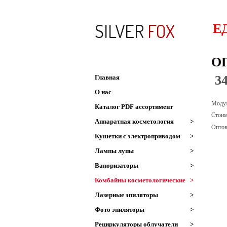
SILVER
FOX
Е
О
3
Главная
О нас
Модул
Каталог PDF ассортимент
Стоим
Аппаратная косметология
>
Оптов
Кушетки с электроприводом
>
Лампы лупы
>
Вапоризаторы
>
Комбайны косметологические
>
Лазерные эпиляторы
>
Фото эпиляторы
>
Рециркуляторы облучатели
>