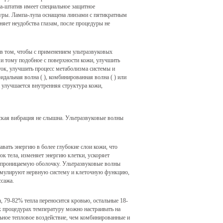
а-штатив имеет специальное защитное
уры. Лампа-лупа оснащена линзами с пятикратным
няет неудобства глазам, после процедуры не
 в том, чтобы с применением ультразвуковых
 и тому подобное с поверхности кожи, улучшить
ок, улучшить процесс метаболизма системы и
дальная волна ( ), комбинированная волна ( ) или
 улучшается внутренняя структура кожи,
еская вибрация не слышна. Ультразвуковые волны
вать энергию в более глубокие слои кожи, что
к тела, изменяет энергию клетки, ускоряет
лупроницаемую оболочку. Ультразвуковые волны
тимулируют нервную систему и клеточную функцию,
ссажа.
, 79-82% тепла переносится кровью, остальные 18-
х процедурах температуру можно настраивать на
ьное тепловое воздействие, чем комбинированные и